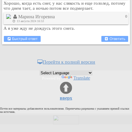
Хорошо, когда есть снег, у нас слякость и еще гололед, потому
Рейтинг сайтов
что днем тает, а ночью потом все подмерзает.
Полная версия сайта
Марина Игоревна
0
13 августа 2024 16:53
А я уже жду не дождусь этого снега.
Быстрый ответ
Ответить
Перейти к полной версии
Translate
Powered by
вверх
Почти все материалы добавляются пользователями. Перепечатка разрешена с указанием прямой ссылки
на источник.