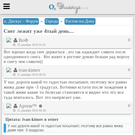
Меню
о, Дискус - Форум
»
Города
»
Ростов-на-Дону
Снег лежит уже 4тый день...
или войти через
ВоФ
0
20 декабря 2016 01:05
Вот хорошо когда снег держиться , ато так надоедает слякоть после
Вход с 7ooo.ru
однодневного снега.. Кто живет в ростове думаю больше рад морозу
и снегу чем слякоти((
Регистрация
ivan-kimov
0
Забыли пароль?
21 декабря 2016 00:32
Данные авторизации одинаковые с
У нас дороги какой то гадостью посыпают, поэтому все равно
сайтом 7ooo.ru
жижа даже при -3 градусах. Ботинки кстати после хождения в
Форумы
такой жиже какие то белесые становятся и видно что это все
туда впиталось. Вот это напрягает уже.
Главная
Артем™ ☻
0
Поиск
21 декабря 2016 00:38
Новые сообщения
Цитата: ivan-kimov в ответ
Беседы
У нас дороги какой то гадостью посыпают, поэтому все равно жижа
даже при -3 градусах.
Игры