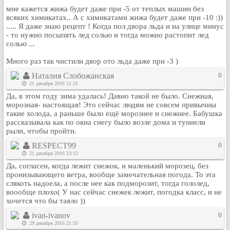
Кулинария
мне кажется жижа будет даже при -5 от теплых машин без
всяких химикатах.. А с химикатами жижа будет даже при -10 :))
Физкультура и спорт
..... Я даже знаю рецепт ! Когда пол двора льда и на улице минус
- то нужно посыпять лед солью и тогда можно растопит лед
Видео и Кино
солью ...
Авто. Мото.
Много раз так чистили двор ото льда даже при -3 )
Космос
Наталия Слобожанская
0
Домашние питомцы
21 декабря 2016 11:21
Медицина
Да, в этом году зима удалась! Давно такой не было. Снежная,
морозная- настоящая! Это сейчас людям не совсем привычны
Компьютер
такие холода, а раньше было ещё морознее и снежнее. Бабушка
Ещё
рассказывала как по окна снегу было возле дома и туннели
Пользователи / Поиск
рыли, чтобы пройти.
Группы
RESPECT99
0
21 декабря 2016 23:12
Норм
Да, согласен, когда лежит снежок, и маленький морозец, без
Музыкальный архив
пронизывающего ветра, вообще замечательная погода. То эта
слякоть надоела, а после нее как подморозит, тогда гололед,
Видео архив
воообще плохо( У нас сейчас снежек лежит, погодка класс, и не
Дело
хочется что бы таяло ))
Организации
ivan-ivanov
0
29 декабря 2016 21:55
Объявления