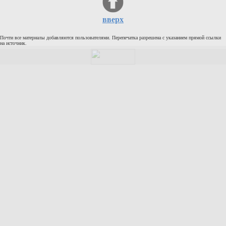
Кулинария
вверх
Физкультура и спорт
Видео и Кино
Почти все материалы добавляются пользователями. Перепечатка разрешена с указанием прямой ссылки
на источник.
Авто. Мото.
Космос
Домашние питомцы
Медицина
Компьютер
Ещё
Пользователи / Поиск
Группы
Норм
Музыкальный архив
Видео архив
Дело
Организации
Объявления