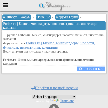
Меню
о, Дискус - Форум
»
Общение
»
Форумы Групп
»
Forbes.ru | Бизнес, миллиардеры, новости, финансы, инвестиции,
или войти через
компании
Группа : Forbes.ru | Бизнес, миллиардеры, новости, финансы, инвестиции,
компании
Forbes.ru | Бизнес, миллиардеры, новости,
Форум группы -
Вход с 7ooo.ru
финансы, инвестиции, компании
Вести диалоги могут только участники группы.
Регистрация
Забыли пароль?
Forbes.ru | Бизнес, миллиардеры, новости, финансы, инвестиции,
компании
Данные авторизации одинаковые с
сайтом 7ooo.ru
НОВАЯ ТЕМА
Форумы
Главная
Поиск
Перейти к полной версии
Новые сообщения
Беседы
Translate
Powered by
Игры