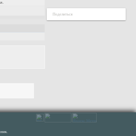
е.
Поделиться
ник.