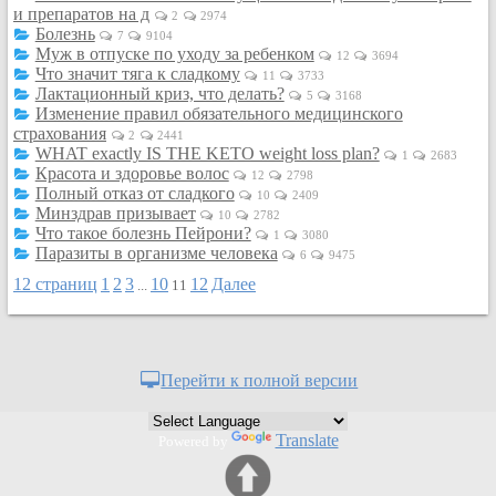
и препаратов на д
Кулинария
2
2974
Болезнь
7
9104
Физкультура и спорт
Муж в отпуске по уходу за ребенком
12
3694
Что значит тяга к сладкому
Видео и Кино
11
3733
Лактационный криз, что делать?
5
3168
Авто. Мото.
Изменение правил обязательного медицинского
страхования
Космос
2
2441
WHAT exactly IS THE KETO weight loss plan?
1
2683
Домашние питомцы
Красота и здоровье волос
12
2798
Полный отказ от сладкого
Медицина
10
2409
Минздрав призывает
10
2782
Компьютер
Что такое болезнь Пейрони?
1
3080
Паразиты в организме человека
Ещё
6
9475
Пользователи / Поиск
12 страниц
1
2
3
10
12
Далее
...
11
Группы
Норм
Музыкальный архив
Перейти к полной версии
Видео архив
Дело
Translate
Powered by
Организации
Объявления