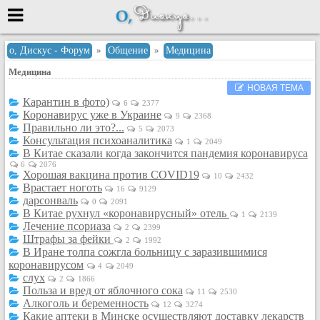
Меню
о, Дискус - Форум
»
Общение
»
Медицина
Медицина
или войти через
НОВАЯ ТЕМА
Карантин в фото)
6
2377
Коронавирус уже в Украине
9
2368
Правильно ли это?...
Вход с 7ooo.ru
5
2073
Консультация психоаналитика
1
2049
В Китае сказали когда закончится пандемия коронавируса
Регистрация
6
2076
Забыли пароль?
Хорошая вакцина против COVID19
10
2432
Врастает ноготь
16
9129
Данные авторизации одинаковые с
дарсонваль
сайтом 7ooo.ru
0
2091
В Китае рухнул «коронавирусный» отель
1
2139
Форумы
Лечение псориаза
2
2399
Главная
Штрафы за фейки
2
1992
В Иране толпа сожгла больницу с заразившимися
Поиск
коронавирусом
4
2049
Новые сообщения
слух
2
1866
Польза и вред от яблочного сока
Беседы
11
2530
Алкоголь и беременность
12
3274
Игры
Какие аптеки в Минске осуществляют доставку лекарств