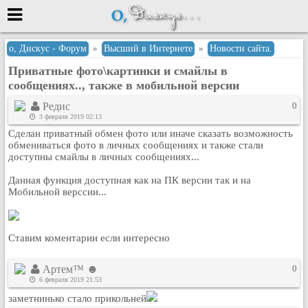
Меню
о, Дискус - Форум
»
Высший в Интернете
»
Новости сайта.
Приватные фото\картинки и смайлы в
или войти через
сообщениях.., также в мобильной версии
Редис
0
3 февраля 2019 02:13
Вход с 7ooo.ru
Сделан приватный обмен фото или иначе сказать возможность
обмениваться фото в личных сообщениях и также стали
Регистрация
доступны смайлы в личных сообщениях...
Забыли пароль?
Данная функция доступная как на ПК версии так и на
Данные авторизации одинаковые с
Мобильной верссии...
сайтом 7ooo.ru
Форумы
Главная
Ставим коментарии если интересно
Поиск
Новые сообщения
Артем™ ☻
0
Беседы
6 февраля 2019 21:53
заметнинько стало прикольней
Игры