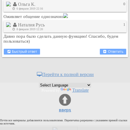
Ольга К.
0
Кулинария
6 февраля 2019 22:16
Физкультура и спорт
Оживляет общение однозначно
Видео и Кино
Наталия Русь
1
Авто. Мото.
8 февраля 2019 12:20
Космос
Давно пора было сделать данную функцию! Спасибо, будем
пользоваться)
Домашние питомцы
Медицина
Быстрый ответ
Ответить
Компьютер
Ещё
Пользователи / Поиск
Перейти к полной версии
Группы
Норм
Translate
Powered by
Музыкальный архив
Видео архив
вверх
Дело
Организации
Почти все материалы добавляются пользователями. Перепечатка разрешена с указанием прямой ссылки
на источник.
Объявления