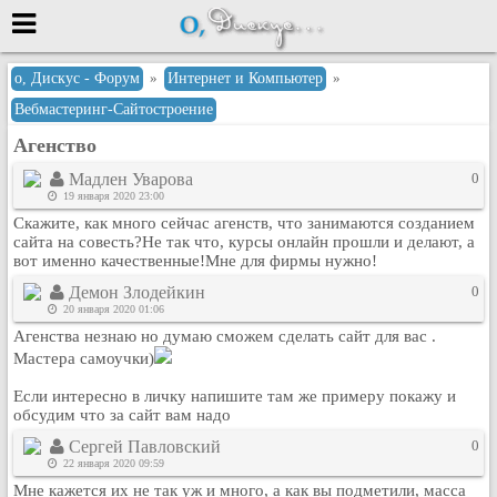
Меню
о, Дискус - Форум
»
Интернет и Компьютер
»
Вебмастеринг-Сайтостроение
или войти через
Агенство
Мадлен Уварова
0
19 января 2020 23:00
Вход с 7ooo.ru
Скажите, как много сейчас агенств, что занимаются созданием
Регистрация
сайта на совесть?Не так что, курсы онлайн прошли и делают, а
вот именно качественные!Мне для фирмы нужно!
Забыли пароль?
Демон Злодейкин
0
Данные авторизации одинаковые с
20 января 2020 01:06
сайтом 7ooo.ru
Агенства незнаю но думаю сможем сделать сайт для вас .
Форумы
Мастера самоучки)
Главная
Поиск
Если интересно в личку напишите там же примеру покажу и
обсудим что за сайт вам надо
Новые сообщения
Сергей Павловский
0
Беседы
22 января 2020 09:59
Игры
Мне кажется их не так уж и много, а как вы подметили, масса