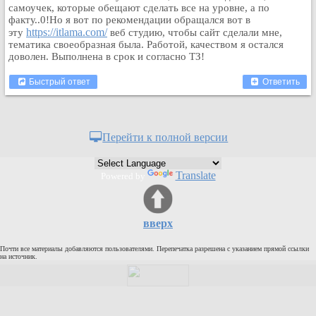
самоучек, которые обещают сделать все на уровне, а по
Кулинария
факту..0!Но я вот по рекомендации обращался вот в
Физкультура и спорт
https://itlama.com/
эту
веб студию, чтобы сайт сделали мне,
тематика своеобразная была. Работой, качеством я остался
Видео и Кино
доволен. Выполнена в срок и согласно ТЗ!
Авто. Мото.
Быстрый ответ
Ответить
Космос
Домашние питомцы
Медицина
Перейти к полной версии
Компьютер
Ещё
Translate
Powered by
Пользователи / Поиск
Группы
Норм
вверх
Музыкальный архив
Почти все материалы добавляются пользователями. Перепечатка разрешена с указанием прямой ссылки
Видео архив
на источник.
Дело
Организации
Объявления