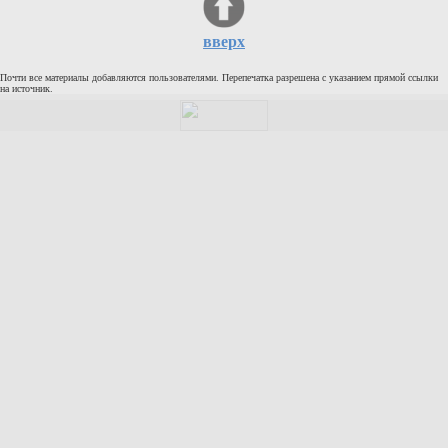
Кулинария
вверх
Физкультура и спорт
Видео и Кино
Почти все материалы добавляются пользователями. Перепечатка разрешена с указанием прямой ссылки
на источник.
Авто. Мото.
Космос
Домашние питомцы
Медицина
Компьютер
Ещё
Пользователи / Поиск
Группы
Норм
Музыкальный архив
Видео архив
Дело
Организации
Объявления