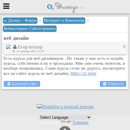
Меню
о, Дискус - Форум
»
Интернет и Компьютер
»
Вебмастеринг-Сайтостроение
или войти через
веб дизайн
Егор кепаор
0
16 декабря 2021 13:01
Вход с 7ooo.ru
Есть курсы для веб-дизайнеров . Но также у них есть и онлайн
Регистрация
курсы, собственно я их и проходила. Мне они очень помогли, и
вообще понравились. Сами курсы стоят не дорого, посмотрите
Забыли пароль?
https://zz.guru
все на сайте курсы по веб дизайну
Данные авторизации одинаковые с
сайтом 7ooo.ru
Быстрый ответ
Ответить
Форумы
Главная
Поиск
Перейти к полной версии
Новые сообщения
Беседы
Translate
Powered by
Игры