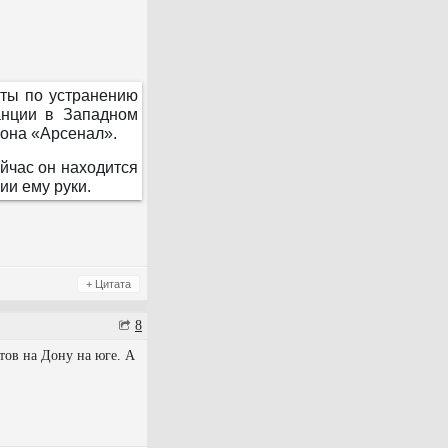
ты по устранению
анции в Западном
иона «Арсенал».
ейчас он находится
ии ему руки.
+ Цитата
8
стов на Дону на юге. А