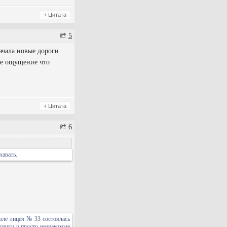
+ Цитата
5
ачала новые дороги
кое ощущение что
+ Цитата
6
лавать.
зле лицея № 33 состоялась
ссники и просто незнакомые