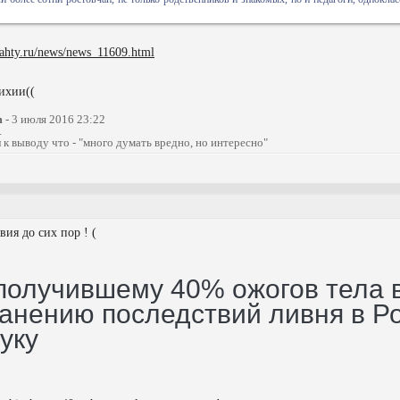
hahty.ru/news/news_11609.html
ихии((
m
- 3 июля 2016 23:22
.
 к выводу что - "много думать вредно, но интересно"
вия до сих пор ! (
получившему 40% ожогов тела 
ранению последствий ливня в Р
уку