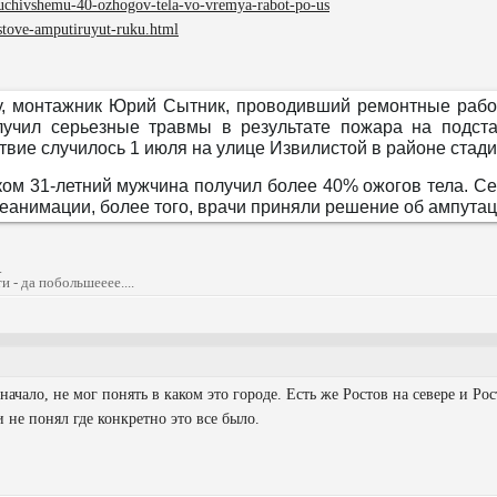
luchivshemu-40-ozhogov-tela-vo-vremya-rabot-po-us
ostove-amputiruyut-ruku.html
у, монтажник Юрий Сытник, проводивший ремонтные рабо
лучил серьезные травмы в результате пожара на подст
вие случилось 1 июля на улице Извилистой в районе стад
оком 31-летний мужчина получил более 40% ожогов тела. С
реанимации, более того, врачи приняли решение об ампутац
.
 - да побольшееее....
сначало, не мог понять в каком это городе. Есть же Ростов на севере и Ро
и не понял где конкретно это все было.