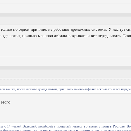
только по одной причине, не работают дренажные системы. У нас тут сн
дождя потоп, пришлось заново асфальт вскрывать и все переделавать. Та
лали так же, после любого дождя потоп, пришлось заново асфальт вскрывать и все переде
 этого
я с 14-летней Валерией, погибшей в прошлый четверг во время стихии в Ростове. Во
и более сотни ростовчан, не только родственников и знакомых, но и педагоги, однокла