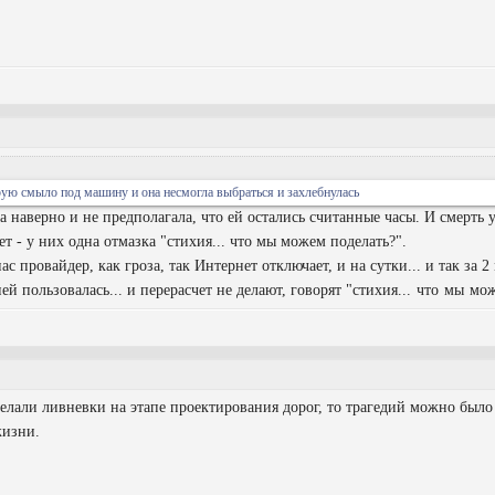
рую смыло под машину и она несмогла выбраться и захлебнулась
 наверно и не предполагала, что ей остались считанные часы. И смерть 
дет - у них одна отмазка "стихия... что мы можем поделать?".
с провайдер, как гроза, так Интернет отключает, и на сутки... и так за 2 
ей пользовалась... и перерасчет не делают, говорят "
стихия... что мы мо
делали ливневки на этапе проектирования дорог, то трагедий можно было
жизни.