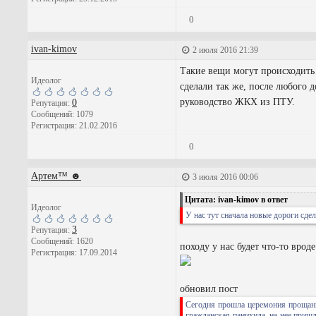
0
ivan-kimov
2 июля 2016 21:39
Такие вещи могут происходить 
Идеолог
сделали так же, после любого 
руководство ЖКХ из ПТУ.
0
Репутация:
Сообщений: 1079
Регистрация: 21.02.2016
0
Артем™ ☻
3 июля 2016 00:06
Цитата: ivan-kimov в ответ
Идеолог
У нас тут сначала новые дороги сде
3
Репутация:
Сообщений: 1620
походу у нас будет что-то вроде
Регистрация: 17.09.2014
обновил пост
Сегодня прошла церемония прощани
гражданская панихида, на нее пришл