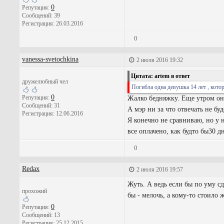
0
Репутация:
Сообщений: 39
Регистрация: 26.03.2016
0
vanessa-svetochkina
2 июля 2016 19:32
Цитата: artem в ответ
дружелюбный чел
Погибла одна девушка 14 лет , кото
0
Репутация:
Жалко бедняжку. Еще утром она
Сообщений: 31
А мэр ни за что отвечать не бу
Регистрация: 12.06.2016
Я конечно не сравниваю, но у на
все оплачено, как будто бы30 дн
0
Redax
2 июля 2016 19:57
Жуть. А ведь если бы по уму с
прохожий
бы - мелочь, а кому-то стоило 
0
Репутация:
Сообщений: 13
Регистрация: 25.12.2015