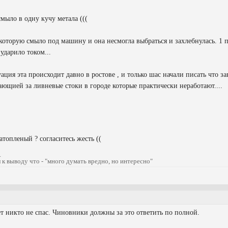
ыло в одну кучу метала (((
 которую смыло под машину и она несмогла выбраться и захлебнулась. 1 
 ударило током...
ация эта происходит давно в ростове , и только шас начали писать что з
ающией за ливневые стоки в городе которые практически неработают....
атопленый ? согласитесь жесть ((
.
 к выводу что - "много думать вредно, но интересно"
ет никто не спас. Чиновники должны за это ответить по полной.