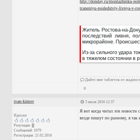
http://donday.ru/montazhniku-po
traneniyu-posledstviy-livnya-v-r
Житель Ростова-на-Дон
последствий ливня, по
микрорайоне. Происшест
Из-за сильного удара т
в тяжелом состоянии в 
. . . . . . . . . . . . . . . . . . . . . . . . . . . . . . . . 
Дайте мне таблеток от жадности
0
ivan-kimov
5 июля 2016 12:37
Я вот когда читал эти новости 
Идеолог
везде пишут по разному, я так 
0
Репутация:
Сообщений: 1079
Регистрация: 21.02.2016