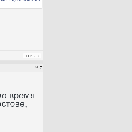
+ Цитата
7
во время
остове,