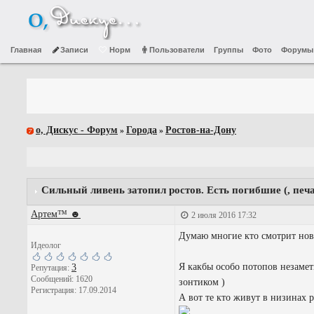
Главная
Записи
Норм
Пользователи
Группы
Фото
Форумы
о, Дискус - Форум
Города
Ростов-на-Дону
»
»
Сильный ливень затопил ростов. Есть погибшие (, печа
Артем™ ☻
2 июля 2016 17:32
Думаю многие кто смотрит нов
Идеолог
Я какбы особо потопов незамет
3
Репутация:
Сообщений: 1620
зонтиком )
Регистрация: 17.09.2014
А вот те кто живут в низинах 