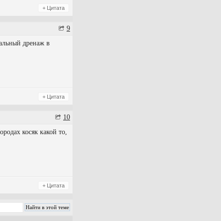
+ Цитата
9
мальный дренаж в
+ Цитата
10
ородах косяк какой то,
+ Цитата