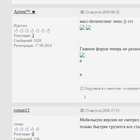
Артем™ ☻
25 августа 2016 00:32
масс-бетатестинг типо )) ггг
Идеолог
3
Репутация:
Сообщений: 1620
Регистрация: 17.09.2014
Главное форум теперь не разъе
n
n
. . . . . . . . . . . . . . . . . . . . . . . . . . . . . . . . 
Задумался о многом - и пришел
2
roman13
25 августа 2016 17:15
Мобильную версию не смотрел е
спецы
только быстрее грузится все ста
0
Репутация:
Сообщений: 156