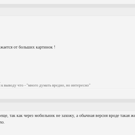
зжается от больших картинок !
.
 к выводу что - "много думать вредно, но интересно"
ще, так как через мобильник не захожу, а обычная версия вроде такая же
ло.