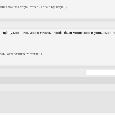
.
пит мой вот тогда - теперь я знаю где когда :)
о ещё нужно очень много менять - чтобы было монотонно и уникально о
.
в - оставленные гостями :-)