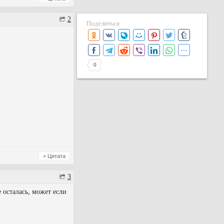
2
Поделиться
0
+ Цитата
3
 осталась, может если