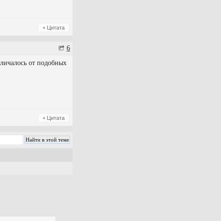
+ Цитата
6
тличалось от подобных
+ Цитата