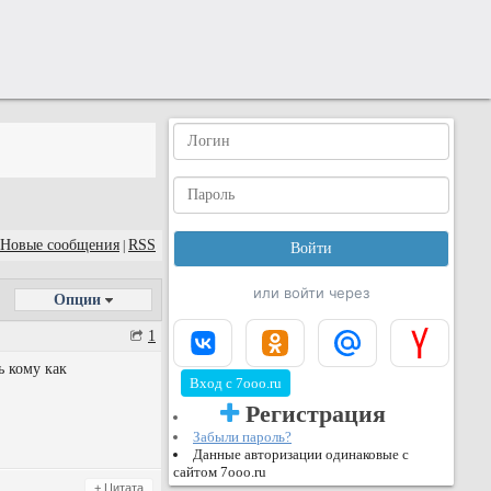
Новые сообщения
RSS
|
или войти через
Опции
1
ь кому как
Вход с 7ooo.ru
Регистрация
Забыли пароль?
Данные авторизации одинаковые с
сайтом 7ooo.ru
+ Цитата