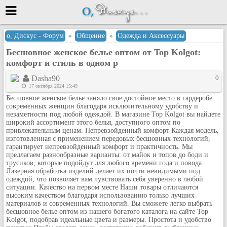
Меню
о, Дискус - Форум
»
Общение
»
Одежда и Аксессуары
Бесшовное женское белье оптом от Top Kolgot:
или войти через
комфорт и стиль в одном р
Dasha90
0
17 октября 2024 15:49
Вход с 7ooo.ru
Бесшовное женское белье заняло свое достойное место в гардеробе
современных женщин благодаря исключительному удобству и
Регистрация
незаметности под любой одеждой. В магазине Top Kolgot вы найдете
широкий ассортимент этого белья, доступного оптом по
Забыли пароль?
привлекательным ценам. Непревзойденный комфорт Каждая модель,
Данные авторизации одинаковые с
изготовленная с применением передовых бесшовных технологий,
сайтом 7ooo.ru
гарантирует непревзойденный комфорт и практичность. Мы
Форумы
предлагаем разнообразные варианты: от майок и топов до боди и
трусиков, которые подойдут для любого времени года и повода.
Главная
Лазерная обработка изделий делает их почти невидимыми под
одеждой, что позволяет вам чувствовать себя уверенно в любой
Поиск
ситуации. Качество на первом месте Наши товары отличаются
Новые сообщения
высоким качеством благодаря использованию только лучших
материалов и современных технологий. Вы сможете легко выбрать
Беседы
бесшовное белье оптом из нашего богатого каталога на сайте Top
Kolgot, подобрав идеальные цвета и размеры. Простота и удобство
Игры