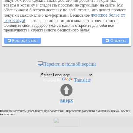
покупок Чтобы сделать заказ, достаточно добавить выбранные
Кулинария
товары в корзину и следовать простым инструкциям на сайте. Мы
обеспечиваем быструю доставку по всей стране, что делает процесс
Физкультура и спорт
женское белье от
покупки максимально комфортным. Бесшовное
Top Kolgot
Видео и Кино
— это ваша инвестиция в комфорт и элегантность.
Обновите свой гардероб уже сегодня и откройте для себя все
Авто. Мото.
преимущества качественного бесшовного белья!
Космос
Быстрый ответ
Ответить
Домашние питомцы
Медицина
Компьютер
Перейти к полной версии
Ещё
Пользователи / Поиск
Translate
Powered by
Группы
Норм
Музыкальный архив
вверх
Видео архив
Почти все материалы добавляются пользователями. Перепечатка разрешена с указанием прямой ссылки
на источник.
Дело
Организации
Объявления