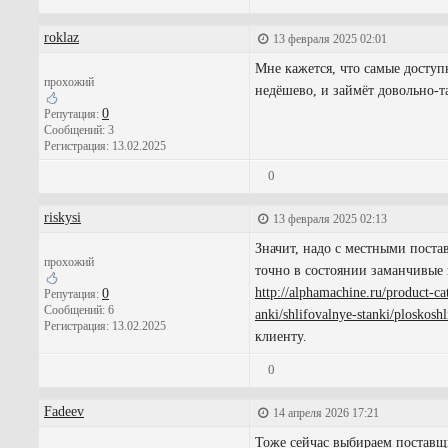
roklaz
13 февраля 2025 02:01
Мне кажется, что самые доступ
прохожий
недёшево, и займёт довольно-т
0
Репутация:
Сообщений: 3
Регистрация: 13.02.2025
0
riskysi
13 февраля 2025 02:13
Значит, надо с местными поста
прохожий
точно в состоянии заманчивые
http://alphamachine.ru/product-ca
0
Репутация:
Сообщений: 6
anki/shlifovalnye-stanki/ploskoshl
Регистрация: 13.02.2025
клиенту.
0
Fadeev
14 апреля 2026 17:21
Тоже сейчас выбираем поставщ