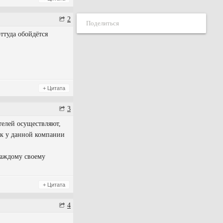
2
Поделиться
ттуда обойдётся
+ Цитата
3
телей осуществляют,
ок у данной компании
 каждому своему
+ Цитата
4