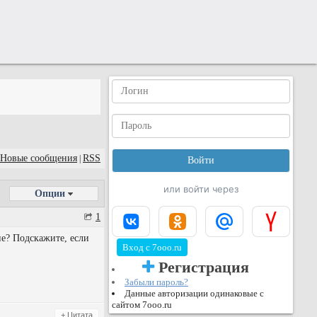
Новые сообщения
RSS
|
или войти через
Опции
1
е? Подскажите, если
Вход с 7ooo.ru
Регистрация
Забыли пароль?
Данные авторизации одинаковые с
сайтом 7ooo.ru
+ Цитата