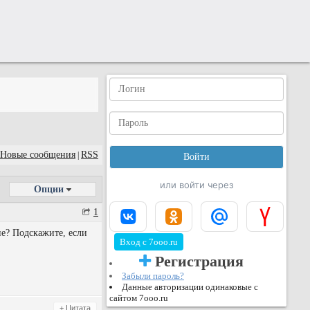
Новые сообщения
RSS
|
или войти через
Опции
1
е? Подскажите, если
Вход с 7ooo.ru
Регистрация
Забыли пароль?
Данные авторизации одинаковые с
сайтом 7ooo.ru
+ Цитата