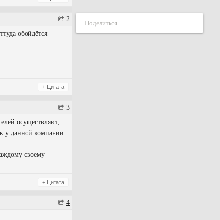
2
Поделиться
ттуда обойдётся
+ Цитата
3
телей осуществляют,
ок у данной компании
 каждому своему
+ Цитата
4