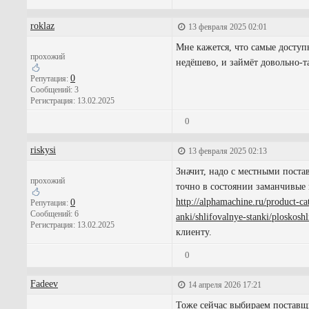
roklaz
13 февраля 2025 02:01
Мне кажется, что самые доступ
прохожий
недёшево, и займёт довольно-т
0
Репутация:
Сообщений: 3
Регистрация: 13.02.2025
0
riskysi
13 февраля 2025 02:13
Значит, надо с местными поста
прохожий
точно в состоянии заманчивые
http://alphamachine.ru/product-ca
0
Репутация:
Сообщений: 6
anki/shlifovalnye-stanki/ploskoshl
Регистрация: 13.02.2025
клиенту.
0
Fadeev
14 апреля 2026 17:21
Тоже сейчас выбираем поставщ