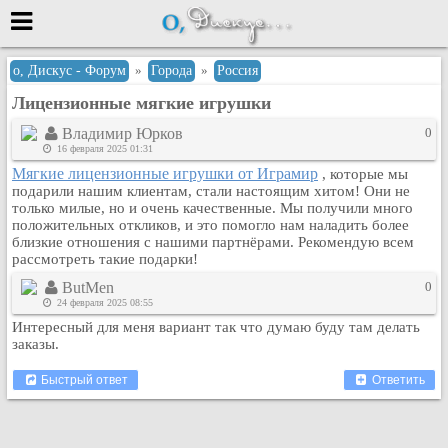
Меню
о, Дискус - Форум
»
Города
»
Россия
Лицензионные мягкие игрушки
или войти через
Владимир Юрков
0
16 февраля 2025 01:31
Мягкие лицензионные игрушки от Играмир
, которые мы
Вход с 7ooo.ru
подарили нашим клиентам, стали настоящим хитом! Они не
только милые, но и очень качественные. Мы получили много
Регистрация
положительных откликов, и это помогло нам наладить более
близкие отношения с нашими партнёрами. Рекомендую всем
Забыли пароль?
рассмотреть такие подарки!
Данные авторизации одинаковые с
сайтом 7ooo.ru
ButMen
0
Форумы
24 февраля 2025 08:55
Интересный для меня вариант так что думаю буду там делать
Главная
заказы.
Поиск
Быстрый ответ
Ответить
Новые сообщения
Беседы
Игры