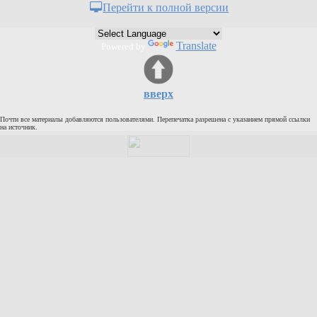
Перейти к полной версии
Кулинария
Физкультура и спорт
Translate
Powered by
Видео и Кино
Авто. Мото.
Космос
вверх
Домашние питомцы
Почти все материалы добавляются пользователями. Перепечатка разрешена с указанием прямой ссылки
Медицина
на источник.
Компьютер
Ещё
Пользователи / Поиск
Группы
Норм
Музыкальный архив
Видео архив
Дело
Организации
Объявления