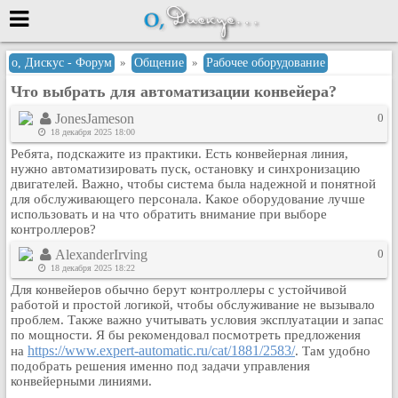
Меню
о, Дискус - Форум
»
Общение
»
Рабочее оборудование
Что выбрать для автоматизации конвейера?
или войти через
JonesJameson
0
18 декабря 2025 18:00
Ребята, подскажите из практики. Есть конвейерная линия,
Вход с 7ooo.ru
нужно автоматизировать пуск, остановку и синхронизацию
двигателей. Важно, чтобы система была надежной и понятной
Регистрация
для обслуживающего персонала. Какое оборудование лучше
использовать и на что обратить внимание при выборе
Забыли пароль?
контроллеров?
Данные авторизации одинаковые с
сайтом 7ooo.ru
AlexanderIrving
0
18 декабря 2025 18:22
Форумы
Для конвейеров обычно берут контроллеры с устойчивой
Главная
работой и простой логикой, чтобы обслуживание не вызывало
Поиск
проблем. Также важно учитывать условия эксплуатации и запас
по мощности. Я бы рекомендовал посмотреть предложения
Новые сообщения
https://www.expert-automatic.ru/cat/1881/2583/
на
. Там удобно
Беседы
подобрать решения именно под задачи управления
конвейерными линиями.
Игры