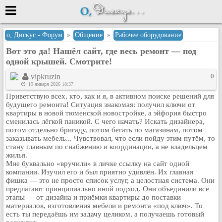
Меню
о, Дискус - Форум
»
Общение
»
Рабочее оборудование
Вот это да! Нашёл сайт, где весь ремонт — под
или войти через
одной крышей. Смотрите!
vipkruzin
0
19 января 2026 18:37
Вход с 7ooo.ru
Приветствую всех, кто, как и я, в активном поиске решений для
будущего ремонта! Ситуация знакомая: получил ключи от
Регистрация
квартиры в новой тюменской новостройке, а эйфория быстро
Забыли пароль?
сменилась лёгкой паникой. С чего начать? Искать дизайнера,
потом отдельно бригаду, потом бегать по магазинам, потом
Данные авторизации одинаковые с
заказывать мебель... Чувствовал, что если пойду этим путём, то
сайтом 7ooo.ru
стану главным по снабжению и координации, а не владельцем
Форумы
жилья.
Главная
Мне буквально «вручили» в личке ссылку на сайт одной
компании. Изучил его и был приятно удивлён. Их главная
Поиск
фишка — это не просто список услуг, а целостная система. Они
предлагают принципиально иной подход. Они объединили все
Новые сообщения
этапы — от дизайна и приёмки квартиры до поставки
Беседы
материалов, изготовления мебели и ремонта «под ключ». То
есть ты передаёшь им задачу целиком, а получаешь готовый
Игры