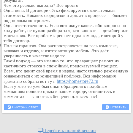
результат.
Кулинария
Чем это реально выгодно? Всё просто:
Одна цена. В договоре чётко фиксируется окончательная
Физкультура и спорт
стоимость. Никаких сюрпризов и доплат в процессе — бюджет
под полным контролем.
Видео и Кино
Одна ответственность. Если возникнут какие-либо вопросы по
Авто. Мото.
ходу работ, не нужно разбираться, кто виноват — дизайнер или
монтажник. Все проблемы решает одна команда, с которой у
Космос
тебя договор.
Домашние питомцы
Полная гарантия. Она распространяется на весь комплекс,
включая и отделку, и изготовленную мебель. Это даёт
Медицина
уверенность в качестве надолго.
Компьютер
Такой подход — это именно то, что превращает ремонт из
хаотичного стресса в спокойный, предсказуемый процесс.
Ещё
Всем, кто ценит своё время и нервы, настоятельно рекомендую
Пользователи / Поиск
ознакомиться с их концепцией поближе. Вся информация
https://homestore72.ru
грамотно собрана вот тут:
Группы
Если у кого-то уже был опыт обращения к подобным
Норм
компаниям полного цикла в нашем городе, отпишитесь в
комментах — ваш отзыв бесценен для всех нас!
Музыкальный архив
Видео архив
Быстрый ответ
Ответить
Дело
Организации
Перейти к полной версии
Объявления