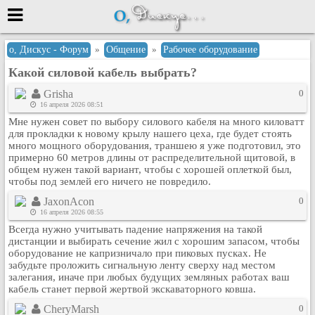
Меню
о, Дискус - Форум
»
Общение
»
Рабочее оборудование
Какой силовой кабель выбрать?
или войти через
Grisha
0
16 апреля 2026 08:51
Мне нужен совет по выбору силового кабеля на много киловатт
Вход с 7ooo.ru
для прокладки к новому крылу нашего цеха, где будет стоять
много мощного оборудования, траншею я уже подготовил, это
Регистрация
примерно 60 метров длины от распределительной щитовой, в
общем нужен такой вариант, чтобы с хорошей оплеткой был,
Забыли пароль?
чтобы под землей его ничего не повредило.
Данные авторизации одинаковые с
сайтом 7ooo.ru
JaxonAcon
0
16 апреля 2026 08:55
Форумы
Всегда нужно учитывать падение напряжения на такой
Главная
дистанции и выбирать сечение жил с хорошим запасом, чтобы
Поиск
оборудование не капризничало при пиковых пусках. Не
забудьте проложить сигнальную ленту сверху над местом
Новые сообщения
залегания, иначе при любых будущих земляных работах ваш
Беседы
кабель станет первой жертвой экскаваторного ковша.
Игры
CheryMarsh
0