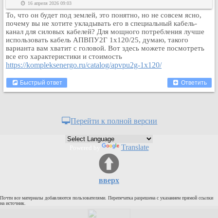
16 апреля 2026 09:03
Кулинария
То, что он будет под землей, это понятно, но не совсем ясно,
Физкультура и спорт
почему вы не хотите укладывать его в специальный кабель-
канал для силовых кабелей? Для мощного потребления лучше
Видео и Кино
использовать кабель АПВПУ2Г 1х120/25, думаю, такого
Авто. Мото.
варианта вам хватит с головой. Вот здесь можете посмотреть
все его характеристики и стоимость
Космос
https://kompleksenergo.ru/catalog/apvpu2g-1x120/
Домашние питомцы
Быстрый ответ
Ответить
Медицина
Компьютер
Ещё
Перейти к полной версии
Пользователи / Поиск
Группы
Translate
Powered by
Норм
Музыкальный архив
Видео архив
вверх
Дело
Почти все материалы добавляются пользователями. Перепечатка разрешена с указанием прямой ссылки
Организации
на источник.
Объявления