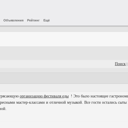
Объявления
Рейтинг
Ещё
Поиск
|
потрясающую
организацию фестиваля еды
! Это было настоящее гастрономи
есными мастер-классами и отличной музыкой. Все гости остались сыты 
ной.