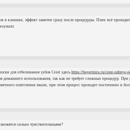
ов в клинике, эффект заметен сразу после процедуры. Плюс всё проходит
езультат.
лоски для отбеливания зубов Crest здесь
https://buyermira.ru/crest-zubnye-p
я домашнего использования, так как не требует сложных процедур. При
етного осветления эмали, при этом процесс проходит постепенно и бол
тановятся сильно чувствительными?