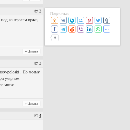
2
Поделиться
 под контролем врача,
0
+ Цитата
3
asty-poloski
. По моему
 регулярном
ее мягко.
+ Цитата
4