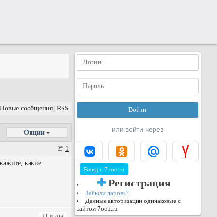
Новые сообщения
RSS
|
или войти через
Опции
1
скажите, какие
Вход с 7ooo.ru
Регистрация
Забыли пароль?
Данные авторизации одинаковые с
сайтом 7ooo.ru
+ Цитата