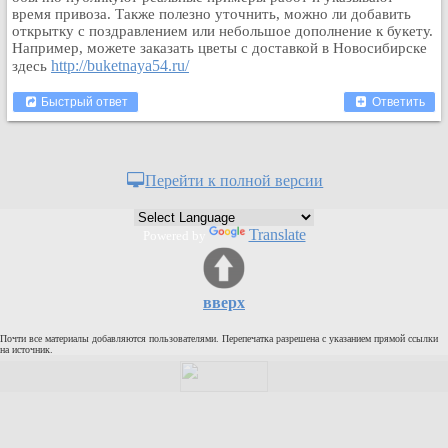
время привоза. Также полезно уточнить, можно ли добавить
Кулинария
открытку с поздравлением или небольшое дополнение к букету.
Физкультура и спорт
Например, можете заказать цветы с доставкой в Новосибирске
http://buketnaya54.ru/
здесь
Видео и Кино
Авто. Мото.
Быстрый ответ
Ответить
Космос
Домашние питомцы
Медицина
Перейти к полной версии
Компьютер
Ещё
Translate
Powered by
Пользователи / Поиск
Группы
вверх
Норм
Музыкальный архив
Почти все материалы добавляются пользователями. Перепечатка разрешена с указанием прямой ссылки
на источник.
Видео архив
Дело
Организации
Объявления