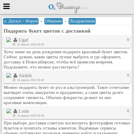
Меню
о, Дискус - Форум
»
Общение
»
Поздравления
Подарить букет цветов с доставкой
или войти через
Ugaf
0
28 апреля 2026 09:36
Хочу маме на день рождения подарить красивый букет цветов.
Вход с 7ooo.ru
Сейчас думаю, какие цветы лучше выбрать и где оформить
доставку в Новосибирске, чтобы всё привезли вовремя.
Регистрация
Подскажите, что можно рассмотреть?
Забыли пароль?
Akilob
0
Данные авторизации одинаковые с
28 апреля 2026 09:40
сайтом 7ooo.ru
Можно подарить букет из роз и альстромерий. Такое сочетание
Форумы
выглядит очень аккуратно и празднично, а сами цветы долго
сохраняют свежесть. Обычно флористы делают из них
Главная
красивые композиции.
Поиск
Lorin
0
Новые сообщения
28 апреля 2026 09:48
Беседы
При выборе доставки советую посмотреть фотографии готовых
букетов и почитать отзывы клиентов. Надёжные сервисы
Игры
обычно публикуют реальные примеры работ и указывают