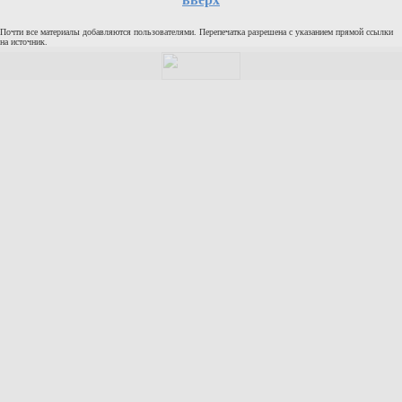
Кулинария
Почти все материалы добавляются пользователями. Перепечатка разрешена с указанием прямой ссылки
Физкультура и спорт
на источник.
Видео и Кино
Авто. Мото.
Космос
Домашние питомцы
Медицина
Компьютер
Ещё
Пользователи / Поиск
Группы
Норм
Музыкальный архив
Видео архив
Дело
Организации
Объявления