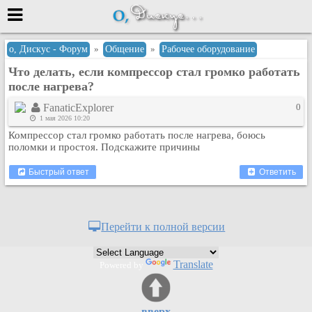
Меню
о, Дискус - Форум
»
Общение
»
Рабочее оборудование
Что делать, если компрессор стал громко работать
или войти через
после нагрева?
FanaticExplorer
0
1 мая 2026 10:20
Вход с 7ooo.ru
Компрессор стал громко работать после нагрева, боюсь
поломки и простоя. Подскажите причины
Регистрация
Забыли пароль?
Быстрый ответ
Ответить
Данные авторизации одинаковые с
сайтом 7ooo.ru
Форумы
Перейти к полной версии
Главная
Поиск
Translate
Powered by
Новые сообщения
Беседы
Игры
вверх