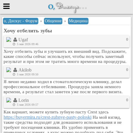
Меню
о, Дискус - Форум
»
Общение
»
Медицина
Хочу отбелить зубы
или войти через
Ugaf
0
5 мая 2026 09:46
Хочу отбелить зубы и улучшить их внешний вид. Подскажите,
Вход с 7ooo.ru
какие способы сейчас используют, чтобы получить заметный
результат и при этом не тратить много времени на процедуры.
Регистрация
Akilob
0
Забыли пароль?
5 мая 2026 09:50
Данные авторизации одинаковые с
Я лично недавно ходил в стоматологическую клинику, делал
сайтом 7ooo.ru
профессиональное отбеливание. Процедура заняла немного
Форумы
времени, а результат стал заметен уже после первого визита.
Главная
Lorin
0
Поиск
5 мая 2026 09:57
Как вариант, можете купить зубную пасту Crest здесь
Новые сообщения
https://buyermira.ru/crest-zubnye-pasty-poloski
На мой взгляд,
Беседы
такие средства подходят для домашнего использования и не
требуют посещения клиники. Их удобно применять в
Игры
привычных условиях, а курс можно подобрать под себя. Это