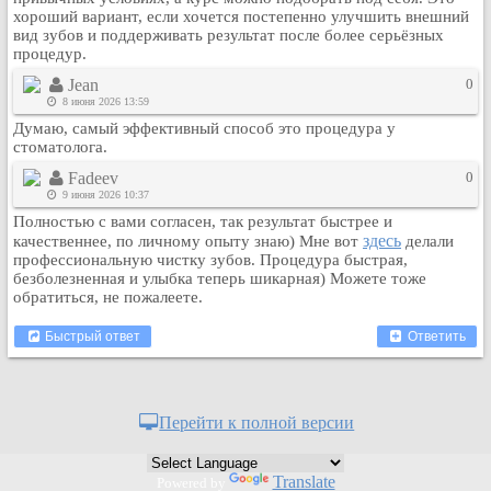
хороший вариант, если хочется постепенно улучшить внешний
Кулинария
вид зубов и поддерживать результат после более серьёзных
Физкультура и спорт
процедур.
Видео и Кино
Jean
0
8 июня 2026 13:59
Авто. Мото.
Думаю, самый эффективный способ это процедура у
Космос
стоматолога.
Домашние питомцы
Fadeev
0
Медицина
9 июня 2026 10:37
Полностью с вами согласен, так результат быстрее и
Компьютер
здесь
качественнее, по личному опыту знаю) Мне вот
делали
Ещё
профессиональную чистку зубов. Процедура быстрая,
Пользователи / Поиск
безболезненная и улыбка теперь шикарная) Можете тоже
обратиться, не пожалеете.
Группы
Норм
Быстрый ответ
Ответить
Музыкальный архив
Видео архив
Перейти к полной версии
Дело
Организации
Translate
Объявления
Powered by