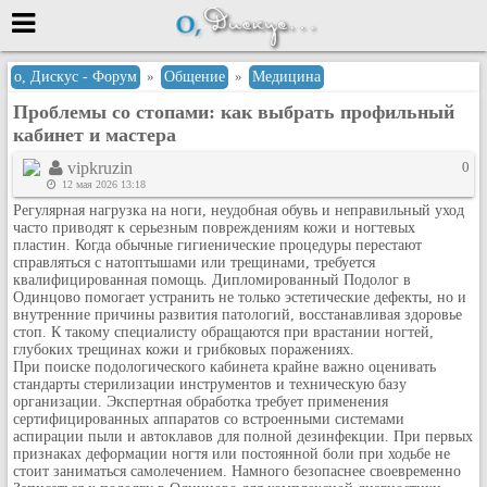
Меню
о, Дискус - Форум
»
Общение
»
Медицина
Проблемы со стопами: как выбрать профильный
или войти через
кабинет и мастера
vipkruzin
0
12 мая 2026 13:18
Вход с 7ooo.ru
Регулярная нагрузка на ноги, неудобная обувь и неправильный уход
часто приводят к серьезным повреждениям кожи и ногтевых
Регистрация
пластин. Когда обычные гигиенические процедуры перестают
справляться с натоптышами или трещинами, требуется
Забыли пароль?
квалифицированная помощь. Дипломированный Подолог в
Данные авторизации одинаковые с
Одинцово
помогает устранить не только эстетические дефекты, но и
сайтом 7ooo.ru
внутренние причины развития патологий, восстанавливая здоровье
Форумы
стоп. К такому специалисту обращаются при врастании ногтей,
глубоких трещинах кожи и грибковых поражениях.
Главная
При поиске подологического кабинета крайне важно оценивать
стандарты стерилизации инструментов и техническую базу
Поиск
организации. Экспертная обработка требует применения
Новые сообщения
сертифицированных аппаратов со встроенными системами
аспирации пыли и автоклавов для полной дезинфекции. При первых
Беседы
признаках деформации ногтя или постоянной боли при ходьбе не
стоит заниматься самолечением. Намного безопаснее своевременно
Игры