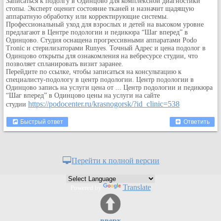
Записаться к подолгу в Одинцово
для комплексной диагностики
Кулинария
стопы. Эксперт оценит состояние тканей и назначит щадящую
аппаратную обработку или корректирующие системы.
Физкультура и спорт
Профессиональный уход для взрослых и детей на высоком уровне
предлагают в Центре подологии и педикюра “Шаг вперед” в
Видео и Кино
Одинцово. Студия оснащена прогрессивными аппаратами Podo
Авто. Мото.
Tronic и стерилизаторами Runyes. Точный Адрес и цена подолог в
Одинцово
открыты для ознакомления на вебресурсе студии, что
Космос
позволяет спланировать визит заранее.
Перейдите по ссылке, чтобы записаться на консультацию к
Домашние питомцы
специалисту-подологу в центр подологии
. Центр подологии в
Медицина
Одинцово запись на услуги цена от ... Центр подологии и педикюра
“Шаг вперед” в Одинцово цены на услуги на сайте
Компьютер
https://podocenter.ru/krasnogorsk/?id_clinic=538
студии
Ещё
Быстрый ответ
Ответить
Пользователи / Поиск
Группы
Норм
Перейти к полной версии
Музыкальный архив
Видео архив
Translate
Powered by
Дело
Организации
Объявления
вверх