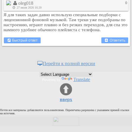
oleg018
0
Кулинария
27 июля 2026 16:20
Физкультура и спорт
Я для таких задач давно использую специальные подборки с
лицензионной фоновой музыкой. Там треки уже подобраны по
Видео и Кино
настроению, играют плавно и без резких переходов, для спа это
Авто. Мото.
намного удобнее обычного плейлиста с телефона.
Космос
Быстрый ответ
Ответить
Домашние питомцы
Медицина
Компьютер
Перейти к полной версии
Ещё
Пользователи / Поиск
Translate
Powered by
Группы
Норм
Музыкальный архив
вверх
Видео архив
Почти все материалы добавляются пользователями. Перепечатка разрешена с указанием прямой ссылки
на источник.
Дело
Организации
Объявления