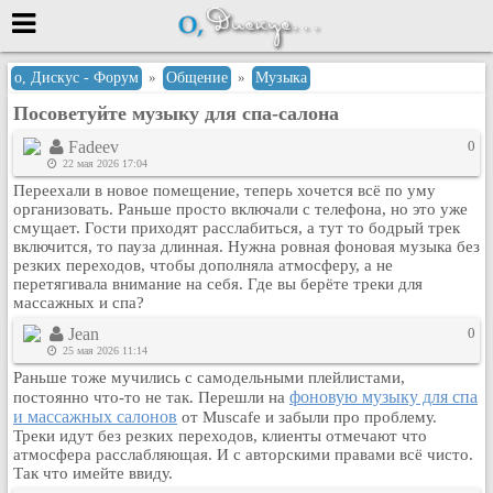
Меню
о, Дискус - Форум
»
Общение
»
Музыка
Посоветуйте музыку для спа-салона
или войти через
Fadeev
0
22 мая 2026 17:04
Переехали в новое помещение, теперь хочется всё по уму
Вход с 7ooo.ru
организовать. Раньше просто включали с телефона, но это уже
смущает. Гости приходят расслабиться, а тут то бодрый трек
Регистрация
включится, то пауза длинная. Нужна ровная фоновая музыка без
резких переходов, чтобы дополняла атмосферу, а не
Забыли пароль?
перетягивала внимание на себя. Где вы берёте треки для
Данные авторизации одинаковые с
массажных и спа?
сайтом 7ooo.ru
Jean
0
Форумы
25 мая 2026 11:14
Главная
Раньше тоже мучились с самодельными плейлистами,
Поиск
фоновую музыку для спа
постоянно что-то не так. Перешли на
и массажных салонов
от Muscafe и забыли про проблему.
Новые сообщения
Треки идут без резких переходов, клиенты отмечают что
Беседы
атмосфера расслабляющая. И с авторскими правами всё чисто.
Так что имейте ввиду.
Игры