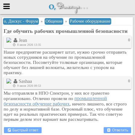
Меню
о, Дискус - Форум
»
Общение
»
Рабочее оборудование
Где обучить рабочих промышленной безопасности
или войти через
Jean
0
8 июля 2026 13:35
Наше предприятие расширяет штат, нужно срочно отправить
Вход с 7ooo.ru
новых сотрудников на обучение по промышленной
безопасности. Посоветуйте толковые организации, которые
Регистрация
обучают без лишней волокиты, желательно с упором на
практику.
Забыли пароль?
Данные авторизации одинаковые с
Sashaa
0
сайтом 7ooo.ru
9 июля 2026 09:53
Форумы
Мы отправляли в НПО Спектрон, у них все грамотно
промышленной
организовано. Отлично провели по
Главная
безопасности обучение рабочих
, ничего лишнего, все строго
Поиск
по делу и нормативной базе. Огромный плюс, что обучение
идет на реальных практических примерах. Так что советую
Новые сообщения
первым делом этот вариант вам рассматривать.
Беседы
Быстрый ответ
Ответить
Игры