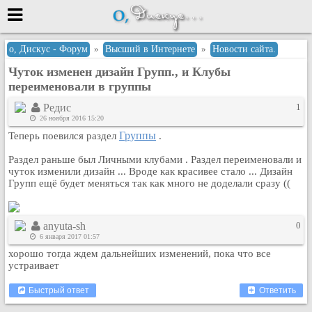
Меню
о, Дискус - Форум
»
Высший в Интернете
»
Новости сайта.
Чуток изменен дизайн Групп., и Клубы
или войти через
переименовали в группы
Редис
1
26 ноября 2016 15:20
Вход с 7ooo.ru
Группы
Теперь поевился раздел
.
Регистрация
Раздел раньше был Личными клубами . Раздел переименовали и
Забыли пароль?
чуток изменили дизайн ... Вроде как красивее стало ... Дизайн
Групп ещё будет меняться так как много не доделали сразу ((
Данные авторизации одинаковые с
сайтом 7ooo.ru
Форумы
anyuta-sh
0
Главная
6 января 2017 01:57
Поиск
хорошо тогда ждем дальнейших изменений, пока что все
устраивает
Новые сообщения
Беседы
Быстрый ответ
Ответить
Игры