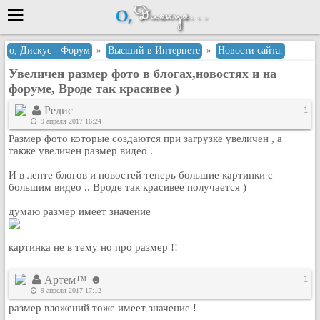
Меню
о, Дискус - Форум
»
Высший в Интернете
»
Новости сайта.
Увеличен размер фото в блогах,новостях и на
или войти через
форуме, Вроде так красивее )
Редис
1
9 апреля 2017 16:24
Вход с 7ooo.ru
Размер фото которые создаются при загрузке увеличен , а
также увеличен размер видео .
Регистрация
Забыли пароль?
И в ленте блогов и новостей теперь большие картинки с
большим видео .. Вроде так красивее получается )
Данные авторизации одинаковые с
сайтом 7ooo.ru
думаю размер имеет значение
Форумы
Главная
картинка не в тему но про размер !!
Поиск
Новые сообщения
Артем™ ☻
1
Беседы
9 апреля 2017 17:12
размер вложений тоже имеет значение !
Игры