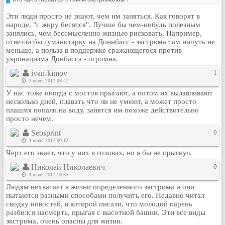
Рейтинг сайтов
Эти люди просто не знают, чем им заняться. Как говорят в
народе, "с жиру бесятся". Лучше бы чем-нибудь полезным
Полная версия сайта
занялись, чем бессмысленно жизнью рисковать. Например,
отвезли бы гуманитарку на Доннбасс - экстрима там ничуть не
меньше, а польза в поддержке сражающегося против
укронацизма Донбасса - огромна.
ivan-kimov
1
3 июля 2017 06:47
У нас тоже иногда с мостов прыгают, а потом их вылавливают
несколько дней, плавать что ли не умеют, а может просто
плашмя попали на воду, занятся им похоже действительно
просто нечем.
Seosprint
0
4 июля 2017 00:12
Черт его знает, что у них в головах, но я бы не прыгнул.
Николай Николаевич
0
4 июля 2017 19:55
Людям нехватает в жизни определенного экстрима и они
пытаются разными способами получить его. Недавно читал
сводку новостей, в которой писали, что молодой парень
разбился насмерть, прыгая с высотной башни. Эти все виды
экстрима, очень опасны для жизни.