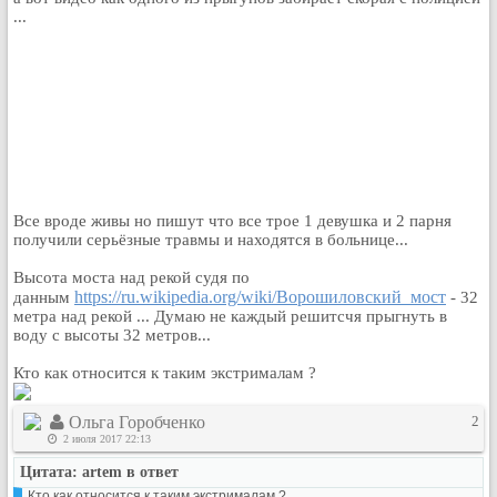
...
Кулинария
Физкультура и спорт
Видео и Кино
Авто. Мото.
Космос
Домашние питомцы
Медицина
Все вроде живы но пишут что все трое 1 девушка и 2 парня
Компьютер
получили серьёзные травмы и находятся в больнице...
Ещё
Высота моста над рекой судя по
Пользователи / Поиск
https://ru.wikipedia.org/wiki/Ворошиловский_мост
данным
- 32
Группы
метра над рекой ... Думаю не каждый решитсчя прыгнуть в
воду с высоты 32 метров...
Норм
Музыкальный архив
Кто как относится к таким экстрималам ?
Видео архив
Ольга Горобченко
2
Дело
2 июля 2017 22:13
Организации
Цитата: artem в ответ
Объявления
Кто как относится к таким экстрималам ?