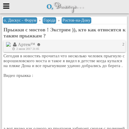
Меню
о, Дискус - Форум
»
Города
»
Ростов-на-Дону
Прыжки с мостов ! Экстрим )), кто как относится к
или войти через
таким прыжкам ?
Артем™ ☻
2
2 июля 2017 21:05
Вход с 7ooo.ru
Сегодня в новостяъ прочитал что несколько человек прыгнуло с
ворошиловского моста и такое я видел в детстве когда купался
Регистрация
на пляже Дона и все прыгнувшие удачно добрались до берега .
Забыли пароль?
Видео прыжка :
Данные авторизации одинаковые с
сайтом 7ooo.ru
Форумы
Главная
Поиск
Новые сообщения
Беседы
Игры
а вот видео как одного из прыгунов забирает скорая с полицией