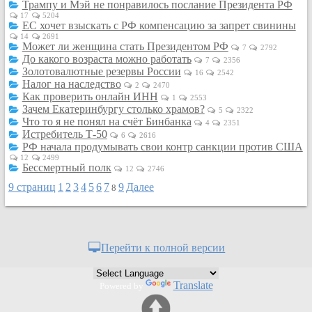
Трампу и Мэй не понравилось послание Президента РФ
Кулинария
17
5204
ЕС хочет взыскать с РФ компенсацию за запрет свинины
Физкультура и спорт
14
2691
Может ли женщина стать Президентом РФ
Видео и Кино
7
2792
До какого возраста можно работать
7
2356
Авто. Мото.
Золотовалютные резервы России
16
2542
Налог на наследство
Космос
2
2470
Как проверить онлайн ИНН
1
2553
Домашние питомцы
Зачем Екатеринбургу столько храмов?
5
2322
Что то я не понял на счёт Бинбанка
Медицина
4
2351
Истребитель Т-50
6
2616
Компьютер
РФ начала продумывать свои контр санкции против США
12
2499
Ещё
Бессмертный полк
12
2746
Пользователи / Поиск
9 страниц
1
2
3
4
5
6
7
9
Далее
8
Группы
Норм
Музыкальный архив
Перейти к полной версии
Видео архив
Дело
Translate
Powered by
Организации
Объявления