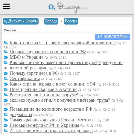
Меню
о, Дискус - Форум
»
Города
»
Россия
Россия
или войти через
НОВАЯ ТЕМА
Как относиться к словам свердловской чиновницы?
12
2514
Первые случаи отказа в пенсии в РФ
12
2698
Вход с 7ooo.ru
МВФ и Украина
10
2721
Как вы считаете, имеет ли перспективу референдум по
Регистрация
пенсионной реформе
11
2443
Забыли пароль?
Почему горят леса в РФ
9
2887
Сертификация
4
15342
Данные авторизации одинаковые с
Какая страна первая снимет санкции с РФ
сайтом 7ooo.ru
14
3562
Президент на свадьбе в Австрии
16
2536
Форумы
Россия-ненавистники на форуме!
5
2442
Главная
сколько нужно лет для получения ветеран труда?
4
8575
Поиск
Повышение пенсионного возраста в РФ
11
2465
Новые сообщения
документы
3
8378
Самая красивая девушка России. Фото
5
3501
Беседы
Газовый конфликт РФ и Украины
15
2588
Игры
А что если взять и отказаться от доллара
21
10340