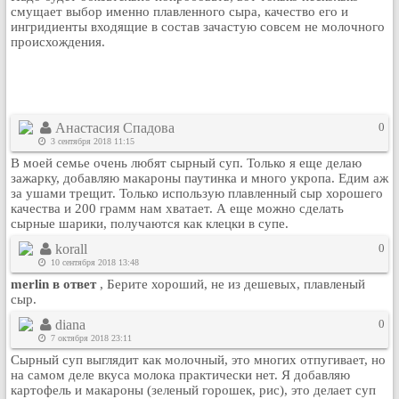
смущает выбор именно плавленного сыра, качество его и
Рейтинг сайтов
ингридиенты входящие в состав зачастую совсем не молочного
происхождения.
Полная версия сайта
Анастасия Спадова
0
3 сентября 2018 11:15
В моей семье очень любят сырный суп. Только я еще делаю
зажарку, добавляю макароны паутинка и много укропа. Едим аж
за ушами трещит. Только использую плавленный сыр хорошего
качества и 200 грамм нам хватает. А еще можно сделать
сырные шарики, получаются как клецки в супе.
korall
0
10 сентября 2018 13:48
merlin в ответ
, Берите хороший, не из дешевых, плавленый
сыр.
diana
0
7 октября 2018 23:11
Сырный суп выглядит как молочный, это многих отпугивает, но
на самом деле вкуса молока практически нет. Я добавляю
картофель и макароны (зеленый горошек, рис), это делает суп