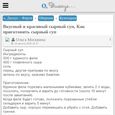
Меню
о, Дискус - Форум
»
Общение
»
Кулинария
Вкусный и красивый сырный суп, Как
или войти через
приготовить сырный суп
Ольга Москвина
3
26 августа 2018 18:37
Вход с 7ooo.ru
Сырный суп
Ингредиенты
Регистрация
500 г куриного филе
400 г плавленого сыра
Забыли пароль?
соль
Данные авторизации одинаковые с
перец, другая приправа по вкусу
сайтом 7ooo.ru
зелень по вкусу, красиво базилик
Форумы
Приготовление
Главная
Куриное филе порезать маленькими кубиками, залить 2 л воды,
посолить, поперчить и варить до готовности (около 10 минут
Поиск
после закипания).
Новые сообщения
Когда филе будет готово,
положить порезанные стебли
сельдерея и варить 5 минут.
Беседы
Добавить сыр, хорошо перемешать и убрать с огня. Добавить
гренки.
Игры