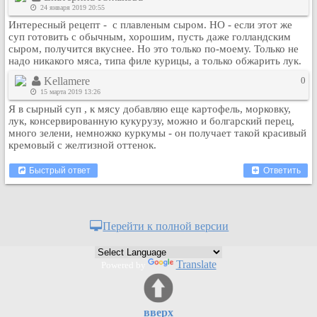
24 января 2019 20:55
Интересный рецепт - с плавленым сыром. НО - если этот же
суп готовить с обычным, хорошим, пусть даже голландским
сыром, получится вкуснее. Но это только по-моему. Только не
надо никакого мяса, типа филе курицы, а только обжарить лук.
Kellamere
0
15 марта 2019 13:26
Я в сырный суп , к мясу добавляю еще картофель, морковку,
лук, консервированную кукурузу, можно и болгарский перец,
много зелени, немножко куркумы - он получает такой красивый
кремовый с желтизной оттенок.
Быстрый ответ
Ответить
Перейти к полной версии
Translate
Powered by
вверх