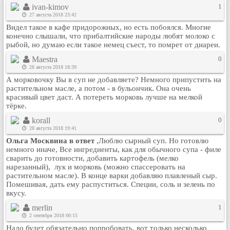
ivan-kimov
1
Кулинария
27 августа 2018 23:42
Физкультура и спорт
Видел такое в кафе придорожных, но есть побоялся. Многие
Видео и Кино
конечно слышали, что прибалтийские народы любят молоко с
рыбой, но думаю если такое немец съест, то помрет от диареи.
Авто. Мото.
Maestra
0
Космос
28 августа 2018 18:39
Домашние питомцы
А морковочку Вы в суп не добавляете? Немного припустить на
растительном масле, а потом - в бульончик. Она очень
Медицина
красивый цвет даст. А потереть морковь лучше на мелкой
Компьютер
тёрке.
Ещё
korall
0
Пользователи / Поиск
28 августа 2018 19:41
Ольга Москвина в ответ
,Люблю сырный суп. Но готовлю
Группы
немного иначе, Все ингредиенты, как для обычного супа - филе
Норм
сварить до готовности, добавить картофель (мелко
нарезанный), лук и морковь (можно спассеровать на
Музыкальный архив
растительном масле). В конце варки добавляю плавленый сыр.
Помешивая, дать ему распуститься. Специи, соль и зелень по
Видео архив
вкусу.
Дело
merlin
1
Организации
2 сентября 2018 00:15
Объявления
Надо будет обязательно попробовать, вот только несколько