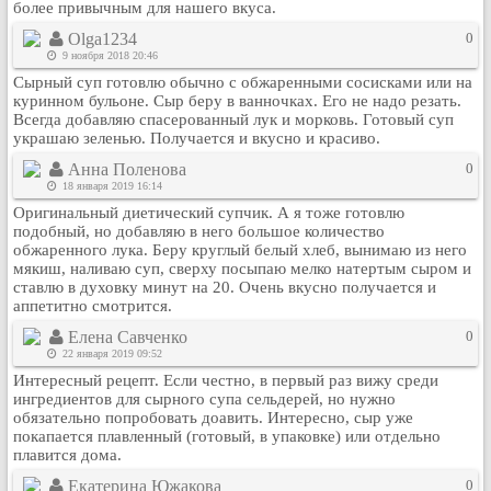
более привычным для нашего вкуса.
Olga1234
0
9 ноября 2018 20:46
Сырный суп готовлю обычно с обжаренными сосисками или на
куринном бульоне. Сыр беру в ванночках. Его не надо резать.
Всегда добавляю спасерованный лук и морковь. Готовый суп
украшаю зеленью. Получается и вкусно и красиво.
Анна Поленова
0
18 января 2019 16:14
Оригинальный диетический супчик. А я тоже готовлю
подобный, но добавляю в него большое количество
обжаренного лука. Беру круглый белый хлеб, вынимаю из него
мякиш, наливаю суп, сверху посыпаю мелко натертым сыром и
ставлю в духовку минут на 20. Очень вкусно получается и
аппетитно смотрится.
Елена Савченко
0
22 января 2019 09:52
Интересный рецепт. Если честно, в первый раз вижу среди
ингредиентов для сырного супа сельдерей, но нужно
обязательно попробовать доавить. Интересно, сыр уже
покапается плавленный (готовый, в упаковке) или отдельно
плавится дома.
Екатерина Южакова
0