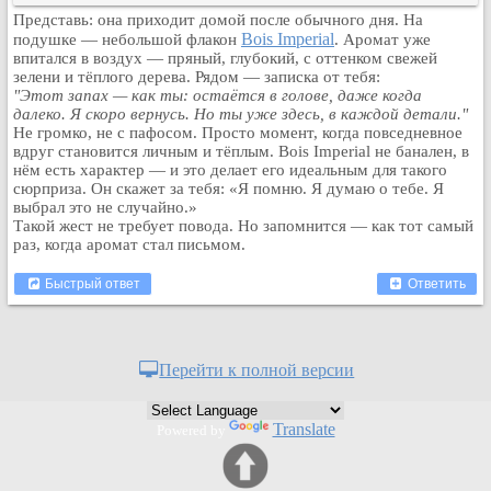
Представь: она приходит домой после обычного дня. На
Рейтинг сайтов
Bois Imperial
подушке — небольшой флакон
. Аромат уже
впитался в воздух — пряный, глубокий, с оттенком свежей
Полная версия сайта
зелени и тёплого дерева. Рядом — записка от тебя:
"Этот запах — как ты: остаётся в голове, даже когда
далеко. Я скоро вернусь. Но ты уже здесь, в каждой детали."
Не громко, не с пафосом. Просто момент, когда повседневное
вдруг становится личным и тёплым. Bois Imperial не банален, в
нём есть характер — и это делает его идеальным для такого
сюрприза. Он скажет за тебя: «Я помню. Я думаю о тебе. Я
выбрал это не случайно.»
Такой жест не требует повода. Но запомнится — как тот самый
раз, когда аромат стал письмом.
Быстрый ответ
Ответить
Перейти к полной версии
Translate
Powered by