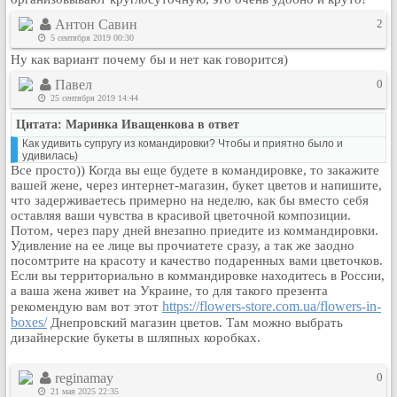
Кулинария
Антон Савин
2
Физкультура и спорт
5 сентября 2019 00:30
Ну как вариант почему бы и нет как говорится)
Видео и Кино
Павел
0
Авто. Мото.
25 сентября 2019 14:44
Космос
Цитата: Маринка Иващенкова в ответ
Домашние питомцы
Как удивить супругу из командировки? Чтобы и приятно было и
Медицина
удивилась)
Все просто)) Когда вы еще будете в командировке, то закажите
Компьютер
вашей жене, через интернет-магазин, букет цветов и напишите,
что задерживаетесь примерно на неделю, как бы вместо себя
Ещё
оставляя ваши чувства в красивой цветочной композиции.
Пользователи / Поиск
Потом, через пару дней внезапно приедите из коммандировки.
Удивление на ее лице вы прочиатете сразу, а так же заодно
Группы
посомтрите на красоту и качество подаренных вами цветочков.
Норм
Если вы территориально в коммандировке находитесь в России,
а ваша жена живет на Украине, то для такого презента
Музыкальный архив
https://flowers-store.com.ua/flowers-in-
рекомендую вам вот этот
Видео архив
boxes/
Днепровский магазин цветов. Там можно выбрать
дизайнерские букеты в шляпных коробках.
Дело
Организации
reginamay
0
Объявления
21 мая 2025 22:35