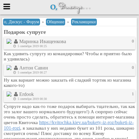
Меню
о, Дискус - Форум
»
Общение
»
Рекламщики
Подарок супруге
или войти через
Маринка Иващенкова
0
5 сентября 2019 00:25
Как удивить супругу из командировки? Чтобы и приятно было
Вход с 7ooo.ru
и удивилась)
Регистрация
Антон Савин
0
5 сентября 2019 00:27
Забыли пароль?
Ну как вариант можно заказать ей сладкий тортик из магазина
Данные авторизации одинаковые с
какого-то)
сайтом 7ooo.ru
Erdook
1
Форумы
5 сентября 2019 00:30
Главная
Супруге надо как-то тоже подарок выбирать тщательно, так как
Поиск
это залог вашего нормального будущего!) А сюрприз сейчас
очень просто сделать, обратитесь к помощи интернет-магазина
Новые сообщения
https://kvitochka.kiev.ua/bukety-iz-roz/buketi-iz-
цветов Квиточка
Беседы
101-rozi
, я заказывал у них недавно букет из 101 розы, шикарно
смотрится очень! Плюс доставку по всему Киеву
Игры
организовывают круглосуточную, это очень удобно и круто!