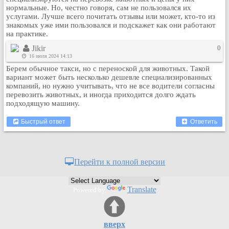
нормальные. Но, честно говоря, сам не пользовался их
Кулинария
услугами. Лучше всего почитать отзывы или может, кто-то из
Физкультура и спорт
знакомых уже ими пользовался и подскажет как они работают
на практике.
Видео и Кино
Jikir
0
Авто. Мото.
16 июля 2024 14:13
Космос
Берем обычное такси, но с переноской для животных. Такой
Домашние питомцы
вариант может быть несколько дешевле специализированных
компаний, но нужно учитывать, что не все водители согласны
Медицина
перевозить животных, и иногда приходится долго ждать
подходящую машину.
Компьютер
Ещё
Быстрый ответ
Ответить
Пользователи / Поиск
Группы
Норм
Перейти к полной версии
Музыкальный архив
Видео архив
Translate
Powered by
Дело
Организации
вверх
Объявления