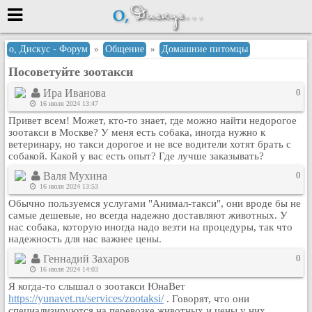
Меню
о, Дискус - Форум
»
Общение
»
Домашние питомцы
Посоветуйте зоотакси
или войти через
Ира Иванова
0
16 июля 2024 13:47
Привет всем! Может, кто-то знает, где можно найти недорогое
Вход с 7ooo.ru
зоотакси в Москве? У меня есть собака, иногда нужно к
ветеринару, но такси дорогое и не все водители хотят брать с
Регистрация
собакой. Какой у вас есть опыт? Где лучше заказывать?
Забыли пароль?
Валя Мухина
0
Данные авторизации одинаковые с
16 июля 2024 13:53
сайтом 7ooo.ru
Обычно пользуемся услугами "Анимал-такси", они вроде бы не
Форумы
самые дешевые, но всегда надежно доставляют животных. У
нас собака, которую иногда надо везти на процедуры, так что
Главная
надежность для нас важнее цены.
Поиск
Геннадий Захаров
0
Новые сообщения
16 июля 2024 14:03
Беседы
Я когда-то слышал о зоотакси ЮнаВет
https://yunavet.ru/services/zootaksi/
. Говорят, что они
Игры
специализируются на перевозке животных и цены у них