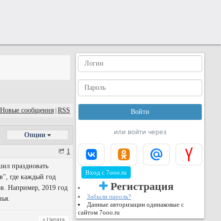
Новые сообщения
RSS
|
или войти через
Опции
1
шил праздновать
Вход с 7ooo.ru
в", где каждый год
Регистрация
в. Например, 2019 год
Забыли пароль?
нья.
Данные авторизации одинаковые с
сайтом 7ooo.ru
+ Цитата