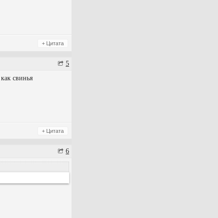
+ Цитата
5
 как свинья
+ Цитата
6