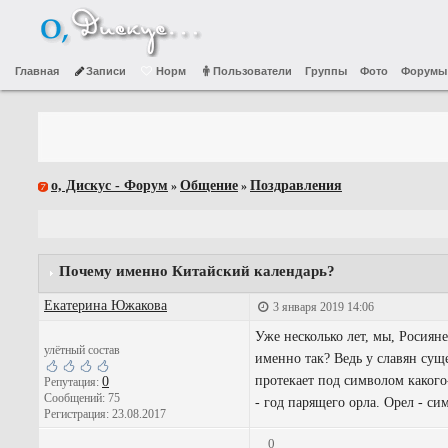
Главная
Записи
Норм
Пользователи
Группы
Фото
Форумы
о, Дискус - Форум
Общение
Поздравления
»
»
Почему именно Китайский календарь?
Екатерина Южакова
3 января 2019 14:06
Уже несколько лет, мы, Росиян
улётный состав
именно так? Ведь у славян сущ
протекает под символом каког
0
Репутация:
Сообщений: 75
- год парящего орла. Орел - си
Регистрация: 23.08.2017
0