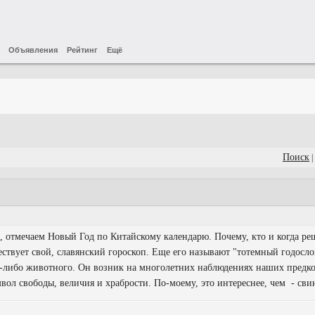
Объявления
Рейтинг
Ещё
Поиск
|
е, отмечаем Новый Год по Китайскому календарю. Почему, кто и когда ре
ествует свой, славянский гороскоп. Еще его называют "тотемный годосло
о-либо животного. Он возник на многолетних наблюдениях наших предко
мвол свободы, величия и храбрости. По-моему, это интереснее, чем - сви