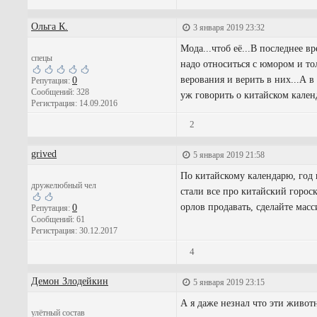
Ольга К.
3 января 2019 23:32
Мода...чтоб её...В последнее 
спецы
надо относиться с юмором и то
верования и верить в них...А в
0
Репутация:
Сообщений: 328
уж говорить о китайском календ
Регистрация: 14.09.2016
2
grived
5 января 2019 21:58
По китайскому календарю, год н
дружелюбный чел
стали все про китайский гороск
орлов продавать, сделайте мас
0
Репутация:
Сообщений: 61
Регистрация: 30.12.2017
4
Демон Злодейкин
5 января 2019 23:15
А я даже незнал что эти живот
улётный состав