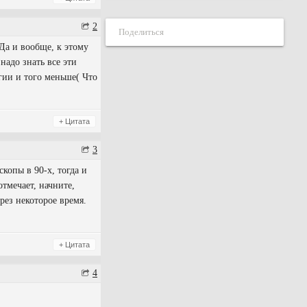
2
Поделиться
Да и вообще, к этому
надо знать все эти
игии и того меньше( Что
+ Цитата
3
скопы в 90-х, тогда и
отмечает, начните,
рез некоторое время.
+ Цитата
4