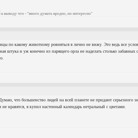
.
 к выводу что - "много думать вредно, но интересно"
ы по какому животному ровняться я лично не вижу. Это ведь все услов
ная штука и уж конечно из парящего орла не наделать столько забавных с
о.
Думаю, что большенство людей на всей планете не придают серьезного зн
не нравятся, я купил настенный календарь нетральный с цветами.