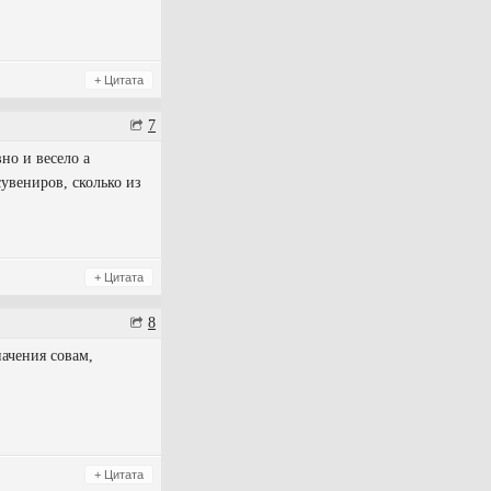
+ Цитата
7
но и весело а
увениров, сколько из
+ Цитата
8
ачения совам,
+ Цитата