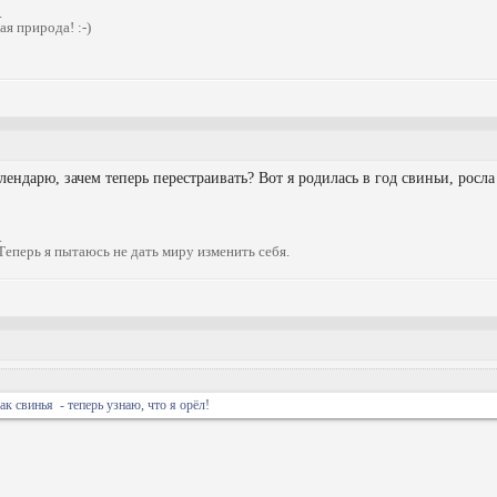
.
я природа! :-)
ендарю, зачем теперь перестраивать? Вот я родилась в год свиньи, росла
.
Теперь я пытаюсь не дать миру изменить себя.
ак свинья - теперь узнаю, что я орёл!