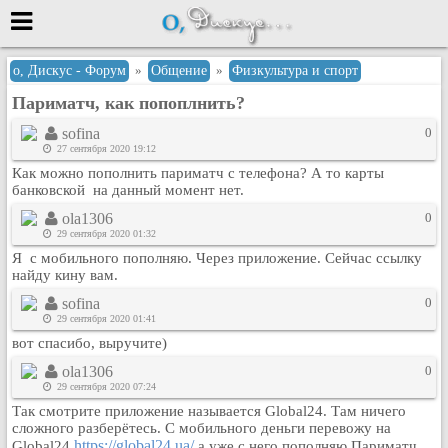
Меню
о, Дискус - Форум
»
Общение
»
Физкультура и спорт
Париматч, как попоплнить?
или войти через
sofina
0
27 сентября 2020 19:12
Как можно пополнить париматч с телефона? А то карты
Вход с 7ooo.ru
банковской на данный момент нет.
Регистрация
ola1306
0
29 сентября 2020 01:32
Забыли пароль?
Я с мобильного пополняю. Через приложение. Сейчас ссылку
Данные авторизации одинаковые с
найду кину вам.
сайтом 7ooo.ru
sofina
0
Форумы
29 сентября 2020 01:41
Главная
вот спасибо, выручите)
Поиск
ola1306
0
Новые сообщения
29 сентября 2020 07:24
Беседы
Так смотрите приложение называется Global24. Там ничего
сложного разберётесь. С мобильного деньги перевожу на
Игры
https://global24.ua/
Global24
а уже с него пополняю Париматч,