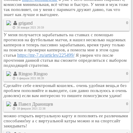
комиссия минимальная, всё чётко и быстро. У меня и муж тоже
Кулинария
так пополняет, он у меня с париматч дружит давно, так что
Физкультура и спорт
знает как лучше и выгоднее.
Видео и Кино
grigand
0
30 января 2021 20:59
Авто. Мото.
У меня получается зарабатывать на ставках с помощью
Космос
прогнозов на футбольные матчи, я нашел несколько надежных
Домашние питомцы
капперов и теперь пассивно зарабатываю, время трачу только
на поиски и проверки капперов, а помогла мне в этом одна
Медицина
https://mr-7.ru/articles/225499/
статья
Я уверен что после
прочтения данной статьи вы сможете определиться с выбором
Компьютер
подходящей стратегии.
Ещё
Ringoo Ringoo
0
Пользователи / Поиск
6 февраля 2021 08:39
Группы
Сделайте себе електроный кошелек.. очень удобная вещь,и без
проблем пополняйте и выводите, сам давно пользуюсь и очень
Норм
доволен) если вам интересно то пишите помогу)всем удачи!
Музыкальный архив
Павел Дранищев
0
Видео архив
18 февраля 2021 22:38
Дело
можно открыть виртуальную карту и пополнять ее различными
способами!ну а с виртуальной катры можно и на спортсайт
Организации
закидывать!
Объявления