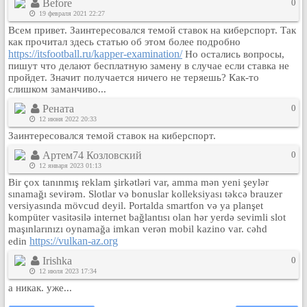
Before
0
Рейтинг сайтов
19 февраля 2021 22:27
Всем привет. Заинтересовался темой ставок на киберспорт. Так
Полная версия сайта
как прочитал здесь статью об этом более подробно
https://itsfootball.ru/kapper-examination/
Но остались вопросы,
пишут что делают бесплатную замену в случае если ставка не
пройдет. Значит получается ничего не теряешь? Как-то
слишком заманчиво...
Рената
0
12 июня 2022 20:33
Заинтересовался темой ставок на киберспорт.
Артем74 Козловский
0
12 января 2023 01:13
Bir çox tanınmış reklam şirkətləri var, amma mən yeni şeylər
sınamağı sevirəm. Slotlar və bonuslar kolleksiyası təkcə brauzer
versiyasında mövcud deyil. Portalda smartfon və ya planşet
kompüter vasitəsilə internet bağlantısı olan hər yerdə sevimli slot
maşınlarınızı oynamağa imkan verən mobil kazino var. cəhd
https://vulkan-az.org
edin
Irishka
0
12 июля 2023 17:34
а никак. уже...